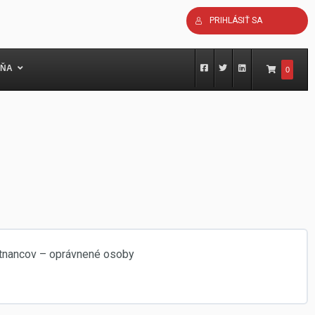
PRIHLÁSIŤ SA
ŇA
0
stnancov – oprávnené osoby