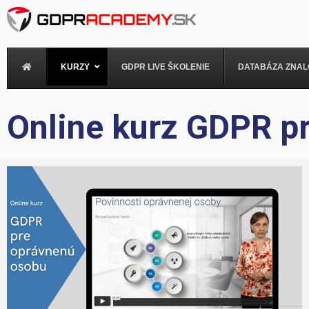
Preskočiť
na
obsah
KURZY
GDPR LIVE ŠKOLENIE
DATABÁZA ZNAL
Online kurz GDPR p