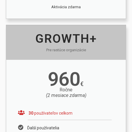
Aktivácia zdarma
GROWTH+
Pre rastúce organizácie
960
€
Ročne
(2 mesiace zdarma)
30
používateľov celkom
Ďalší používatelia