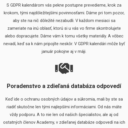
S GDPR kalendárom vás pekne postupne prevedieme, krok za
krokom, tými najdôležitejšími povinnosťami. Dáme pri tom pozor,
aby ste na nič dôležité nezabudli. V každom mesiaci sa
zameriate na inú oblasť, ktorú si u vás vo firme skontrolujete
alebo dopracujete. Dáme vám k tomu všetky materiály. A vôbec
nevadí, keď sa k nám pripojíte neskôr. V GDPR kalendári môže byť
január pokojne aj v máji.
Poradenstvo a zdieľaná databáza odpovedí
Keď ide o ochranu osobných údajov a súkromia, mali by ste sa
riadiť skutočne len tými najlepšími informáciami. Od nás máte
vždy podporu. A to nie len od našich špecialistov, ale aj od
ostatných členov Academy, v zdieľanej databáze odpovedí na ich