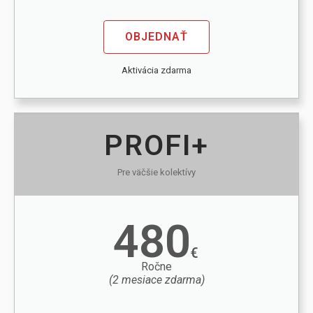
OBJEDNAŤ
Aktivácia zdarma
PROFI+
Pre väčšie kolektívy
480
€
Ročne
(2 mesiace zdarma)