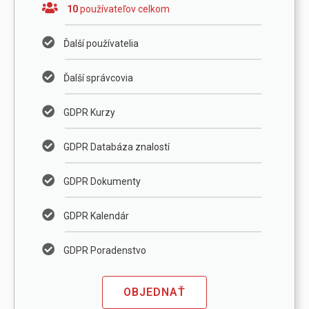
10
používateľov celkom
Ďalší používatelia
Ďalší správcovia
GDPR Kurzy
GDPR Databáza znalostí
GDPR Dokumenty
GDPR Kalendár
GDPR Poradenstvo
OBJEDNAŤ