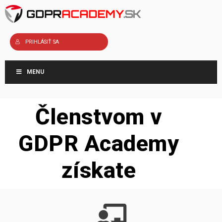
Preskočiť
na
obsah
PRIHLÁSIŤ SA
MENU
Členstvom v
GDPR Academy
získate