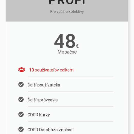
PROFI
Pre väčšie kolektívy
48
€
Mesačne
10
používateľov celkom
Ďalší používatelia
Ďalší správcovia
GDPR Kurzy
GDPR Databáza znalostí