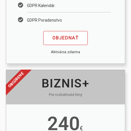
GDPR Kalendár
GDPR Poradenstvo
OBJEDNAŤ
Aktivácia zdarma
OBĽÚBENÉ
BIZNIS+
Pre rozbehnuté tímy
240
€