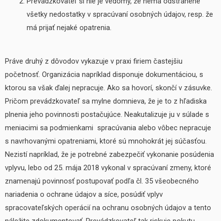
Prevádzkovateľ si nie je vedomý, že nemá odstránené
všetky nedostatky v spracúvaní osobných údajov, resp. že
má prijať nejaké opatrenia.
Práve druhý z dôvodov vykazuje v praxi firiem častejšiu
početnosť. Organizácia napríklad disponuje dokumentáciou, s
ktorou sa však ďalej nepracuje. Ako sa hovorí, skončí v zásuvke.
Pričom prevádzkovateľ sa mylne domnieva, že je to z hľadiska
plnenia jeho povinnosti postačujúce. Neakutalizuje ju v súlade s
meniacimi sa podmienkami spracúvania alebo vôbec nepracuje
s navrhovanými opatreniami, ktoré sú mnohokrát jej súčasťou.
Nezistí napríklad, že je potrebné zabezpečiť vykonanie posúdenia
vplyvu, lebo od 25. mája 2018 vykonal v spracúvaní zmeny, ktoré
znamenajú povinnosť postupovať podľa čl. 35 všeobecného
nariadenia o ochrane údajov a síce, posúdiť vplyv
spracovateľských operácií na ochranu osobných údajov a tento