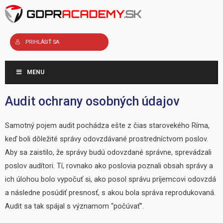
Preskočiť
na
obsah
PRIHLÁSIŤ SA
MENU
Audit ochrany osobných údajov
Samotný pojem audit pochádza ešte z čias starovekého Ríma,
keď boli dôležité správy odovzdávané prostredníctvom poslov.
Aby sa zaistilo, že správy budú odovzdané správne, sprevádzali
poslov audítori. Tí, rovnako ako poslovia poznali obsah správy a
ich úlohou bolo vypočuť si, ako posol správu príjemcovi odovzdá
a následne posúdiť presnosť, s akou bola správa reprodukovaná.
Audit sa tak spájal s významom “počúvať”.