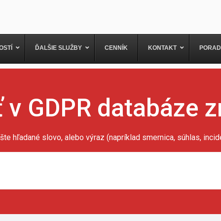
OSTÍ
ĎALŠIE SLUŽBY
CENNÍK
KONTAKT
PORAD
 v GDPR databáze z
šte hľadané slovo, alebo výraz (napríklad smernica, súhlas, inciden