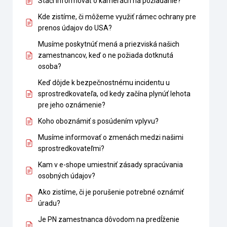
Stačí informovať o kamerách na požiadanie?
Kde zistíme, či môžeme využiť rámec ochrany pre
prenos údajov do USA?
Musíme poskytnúť mená a priezviská našich
zamestnancov, keď o ne požiada dotknutá
osoba?
Keď dôjde k bezpečnostnému incidentu u
sprostredkovateľa, od kedy začína plynúť lehota
pre jeho oznámenie?
Koho oboznámiť s posúdením vplyvu?
Musíme informovať o zmenách medzi našimi
sprostredkovateľmi?
Kam v e-shope umiestniť zásady spracúvania
osobných údajov?
Ako zistíme, či je porušenie potrebné oznámiť
úradu?
Je PN zamestnanca dôvodom na predĺženie