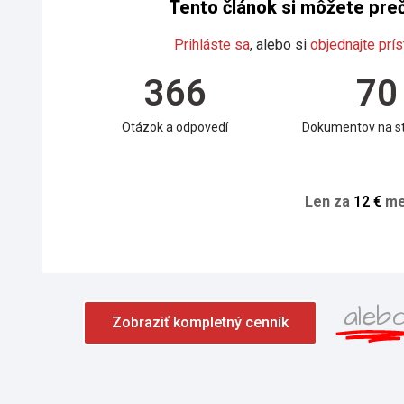
Tento článok si môžete prečí
Prihláste sa
, alebo si
objednajte prís
366
70
Otázok a odpovedí
Dokumentov na st
Len za
1
2
€
me
aleb
Zobraziť kompletný cenník