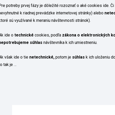
Pre potreby prvej fázy je dôležité rozoznať o aké cookies ide. Či 
nevyhnutné k riadnej prevádzke internetovej stránky) alebo
nete
ktoré sú využívané k meraniu návštevnosti stránok).
Ak ide o
technické
cookies, podľa
zákona o elektronických k
nepotrebujeme súhlas
návštevníka k ich umiestneniu.
Ak však ide o tie
netechnické,
potom je
súhlas
k ich uloženiu d
to tak je …