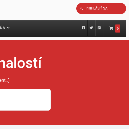
PRIHLÁSIŤ SA
ŇA
0
nalostí
t...)