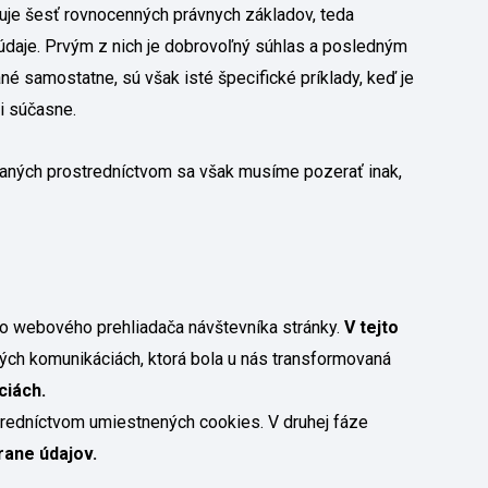
uje šesť rovnocenných právnych základov, teda
daje. Prvým z nich je dobrovoľný súhlas a posledným
né samostatne, sú však isté špecifické príklady, keď je
i súčasne.
kaných prostredníctvom sa však musíme pozerať inak,
o webového prehliadača návštevníka stránky.
V tejto
ých komunikáciách, ktorá bola u nás transformovaná
ciách.
stredníctvom umiestnených cookies. V druhej fáze
rane údajov.