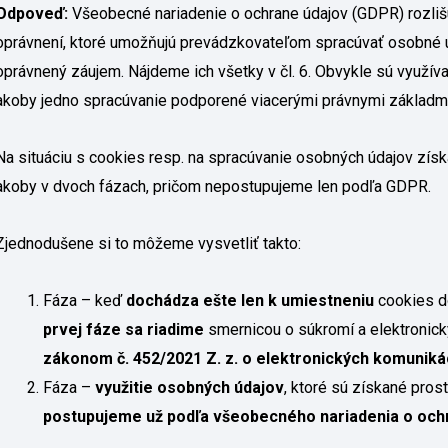
Odpoveď:
Všeobecné nariadenie o ochrane údajov (GDPR) rozliš
oprávnení, ktoré umožňujú prevádzkovateľom spracúvať osobné ú
oprávnený záujem. Nájdeme ich všetky v čl. 6. Obvykle sú využíva
akoby jedno spracúvanie podporené viacerými právnymi základm
Na situáciu s cookies resp. na spracúvanie osobných údajov zís
akoby v dvoch fázach, pričom nepostupujeme len podľa GDPR.
Zjednodušene si to môžeme vysvetliť takto:
Fáza – keď
dochádza ešte len k umiestneniu
cookies d
prvej fáze sa riadime
smernicou o súkromí a elektronick
zákonom č. 452/2021 Z. z. o elektronických komuniká
Fáza –
využitie osobných údajov
, ktoré sú získané pro
postupujeme už podľa všeobecného nariadenia o och