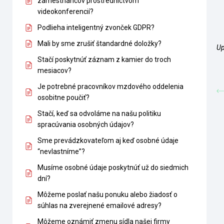
zamestnancov prostredníctvom
videokonferencií?
Podlieha inteligentný zvonček GDPR?
Mali by sme zrušiť štandardné doložky?
Up
Stačí poskytnúť záznam z kamier do troch
mesiacov?
Je potrebné pracovníkov mzdového oddelenia
osobitne poučiť?
Stačí, keď sa odvoláme na našu politiku
spracúvania osobných údajov?
Sme prevádzkovateľom aj keď osobné údaje
“nevlastníme”?
Musíme osobné údaje poskytnúť už do siedmich
dní?
Môžeme poslať našu ponuku alebo žiadosť o
súhlas na zverejnené emailové adresy?
Môžeme oznámiť zmenu sídla našej firmy