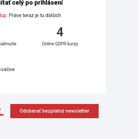
tať celý po prihlásení
tup.
Práve teraz je tu ďalších
4
iahnutie
Online GDPR kurzy
sačne
o
Odoberať bezplatný newsletter