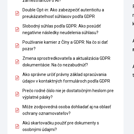
zamestnancov o AI?
Double Opt-in: Ako zabezpečiť autenticitu a
preukázateľnosť súhlasov podľa GDPR
Slobodný súhlas podľa GDPR: Ako posúdiť
negatívne následky neudelenia súhlasu?
Používanie kamier z Číny a GDPR: Na čo si dať
pozor?
Zmena sprostredkovateľa a aktualizácia GDPR
dokumentácie: Na čo nezabudnúť?
Ako správne určiť právny základ spracúvania
údajov v kontaktných formulároch podľa GDPR
Prečo rodné číslo nie je dostatočným heslom pre
výplatné pásky?
Môže zodpovedná osoba dohliadať aj na oblasť
ochrany oznamovateľov?
Akú skartovačku použiť pre dokumenty s
osobnými údajmi?