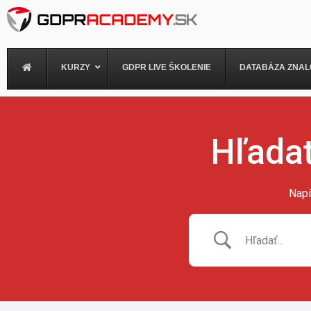
Preskočiť
na
obsah
KURZY
GDPR LIVE ŠKOLENIE
DATABÁZA ZNAL
Hľadať
Napí