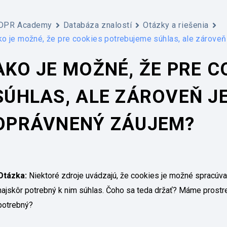
DPR Academy
Databáza znalostí
Otázky a riešenia
ko je možné, že pre cookies potrebujeme súhlas, ale zároveň
AKO JE MOŽNÉ, ŽE PRE 
SÚHLAS, ALE ZÁROVEŇ J
OPRÁVNENÝ ZÁUJEM?
Otázka:
Niektoré zdroje uvádzajú, že cookies je možné spracúvať
najskôr potrebný k nim súhlas. Čoho sa teda držať? Máme prostre
potrebný?