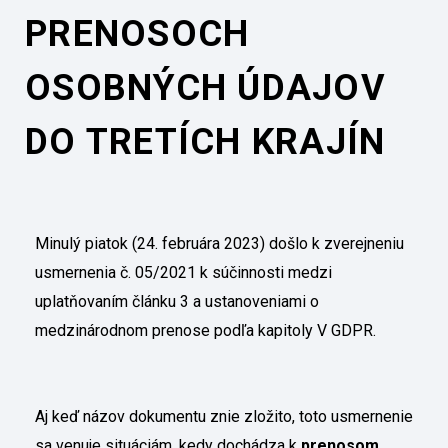
PRENOSOCH
OSOBNÝCH ÚDAJOV
DO TRETÍCH KRAJÍN
Minulý piatok (24. februára 2023) došlo k zverejneniu
usmernenia č. 05/2021 k súčinnosti medzi
uplatňovaním článku 3 a ustanoveniami o
medzinárodnom prenose podľa kapitoly V GDPR.
Aj keď názov dokumentu znie zložito, toto usmernenie
sa venuje situáciám, kedy dochádza k
prenosom