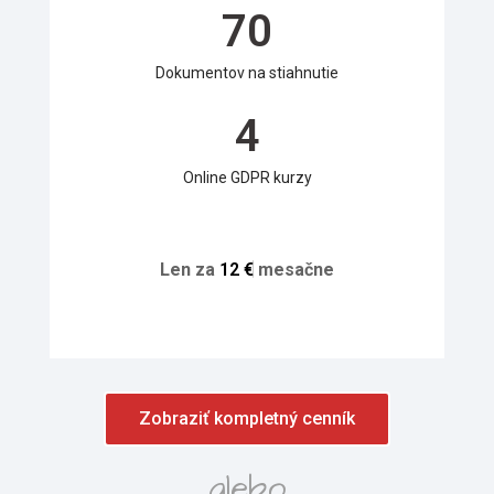
70
Dokumentov na stiahnutie
4
Online GDPR kurzy
Len za
1
2
€
mesačne
Zobraziť kompletný cenník
alebo