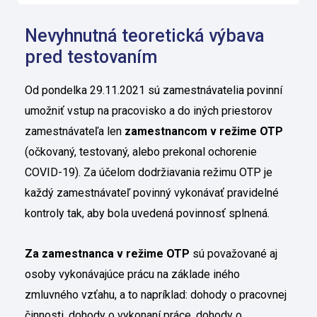
Nevyhnutná teoretická výbava
pred testovaním
Od pondelka 29.11.2021 sú zamestnávatelia povinní
umožniť vstup na pracovisko a do iných priestorov
zamestnávateľa len
zamestnancom v režime OTP
(očkovaný, testovaný, alebo prekonal ochorenie
COVID-19). Za účelom dodržiavania režimu OTP je
každý zamestnávateľ povinný vykonávať pravidelné
kontroly tak, aby bola uvedená povinnosť splnená.
Za zamestnanca v režime OTP
sú považované aj
osoby vykonávajúce prácu na základe iného
zmluvného vzťahu, a to napríklad: dohody o pracovnej
činnosti, dohody o vykonaní práce, dohody o