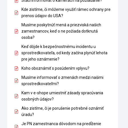
Stačí informovať o kamerách na požiadanie?
Kde zistíme, či môžeme využiť rámec ochrany pre
prenos údajov do USA?
Musíme poskytnúť mená a priezviská našich
zamestnancov, keď o ne požiada dotknutá
osoba?
Keď dôjde k bezpečnostnému incidentu u
sprostredkovateľa, od kedy začína plynúť lehota
pre jeho oznámenie?
Koho oboznámiť s posúdením vplyvu?
Musíme informovať o zmenách medzi našimi
sprostredkovateľmi?
Kam v e-shope umiestniť zásady spracúvania
osobných údajov?
Ako zistíme, či je porušenie potrebné oznámiť
úradu?
Je PN zamestnanca dôvodom na predĺženie