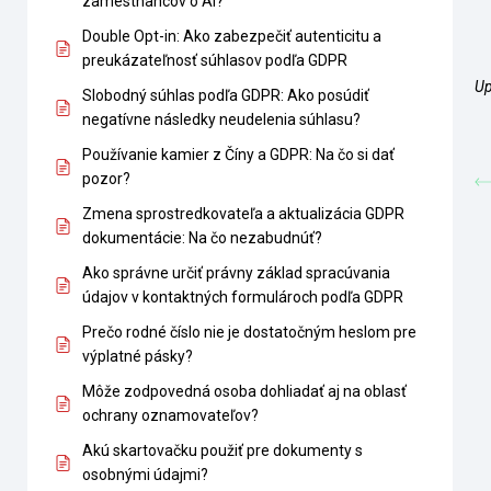
zamestnancov o AI?
Double Opt-in: Ako zabezpečiť autenticitu a
preukázateľnosť súhlasov podľa GDPR
Up
Slobodný súhlas podľa GDPR: Ako posúdiť
negatívne následky neudelenia súhlasu?
Používanie kamier z Číny a GDPR: Na čo si dať
pozor?
Zmena sprostredkovateľa a aktualizácia GDPR
dokumentácie: Na čo nezabudnúť?
Ako správne určiť právny základ spracúvania
údajov v kontaktných formulároch podľa GDPR
Prečo rodné číslo nie je dostatočným heslom pre
výplatné pásky?
Môže zodpovedná osoba dohliadať aj na oblasť
ochrany oznamovateľov?
Akú skartovačku použiť pre dokumenty s
osobnými údajmi?