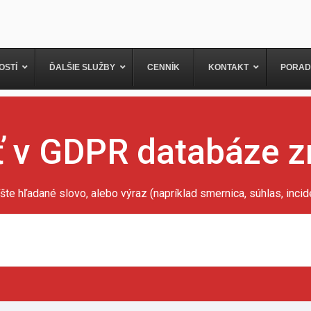
OSTÍ
ĎALŠIE SLUŽBY
CENNÍK
KONTAKT
PORAD
 v GDPR databáze z
šte hľadané slovo, alebo výraz (napríklad smernica, súhlas, inciden