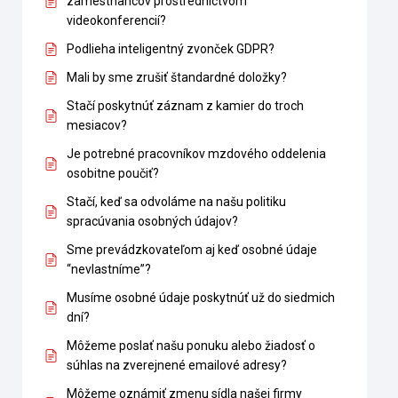
zamestnancov prostredníctvom
videokonferencií?
Podlieha inteligentný zvonček GDPR?
Mali by sme zrušiť štandardné doložky?
Stačí poskytnúť záznam z kamier do troch
mesiacov?
Je potrebné pracovníkov mzdového oddelenia
osobitne poučiť?
Stačí, keď sa odvoláme na našu politiku
spracúvania osobných údajov?
Sme prevádzkovateľom aj keď osobné údaje
“nevlastníme”?
Musíme osobné údaje poskytnúť už do siedmich
dní?
Môžeme poslať našu ponuku alebo žiadosť o
súhlas na zverejnené emailové adresy?
Môžeme oznámiť zmenu sídla našej firmy