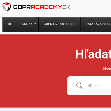
Preskočiť
na
obsah
KURZY
GDPR LIVE ŠKOLENIE
DATABÁZA ZNAL
Hľadať
Napí