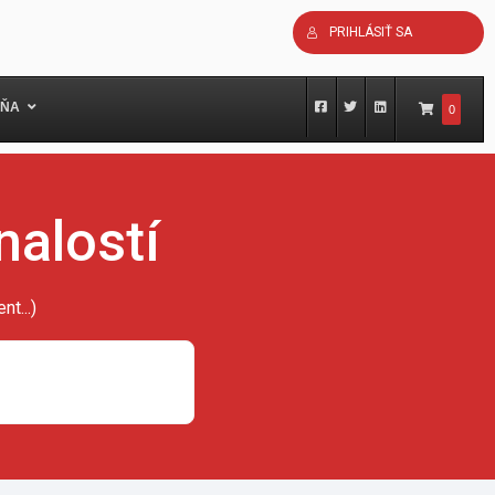
PRIHLÁSIŤ SA
ŇA
0
nalostí
t...)