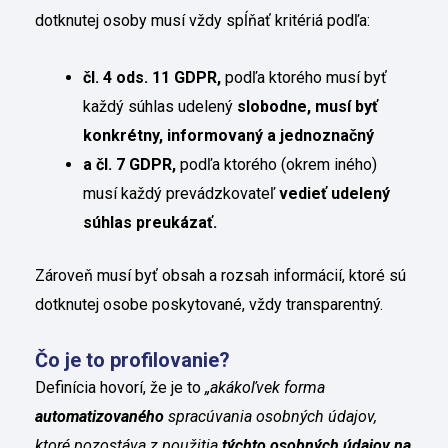
dotknutej osoby musí vždy spĺňať kritériá podľa:
čl. 4 ods. 11 GDPR,
podľa ktorého musí byť
každý súhlas udelený
slobodne, musí byť
konkrétny, informovaný a jednoznačný
a čl. 7 GDPR,
podľa ktorého (okrem iného)
musí každý prevádzkovateľ
vedieť udelený
súhlas preukázať.
Zároveň musí byť obsah a rozsah informácií, ktoré sú
dotknutej osobe poskytované, vždy transparentný.
Čo je to profilovanie?
Definícia hovorí, že je to
„akákoľvek forma
automatizovaného
spracúvania osobných údajov,
ktoré pozostáva z použitia
týchto osobných údajov
na