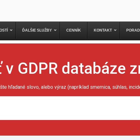
OSTÍ
ĎALŠIE SLUŽBY
CENNÍK
KONTAKT
PORAD
 v GDPR databáze z
šte hľadané slovo, alebo výraz (napríklad smernica, súhlas, inciden