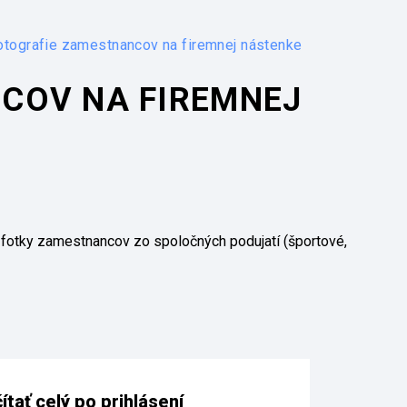
otografie zamestnancov na firemnej nástenke
COV NA FIREMNEJ
fotky zamestnancov zo spoločných podujatí (športové,
tať celý po prihlásení