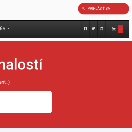
PRIHLÁSIŤ SA
ŇA
0
nalostí
t...)