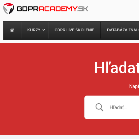
Preskočiť
na
obsah
KURZY
GDPR LIVE ŠKOLENIE
DATABÁZA ZNAL
Hľadať
Napí