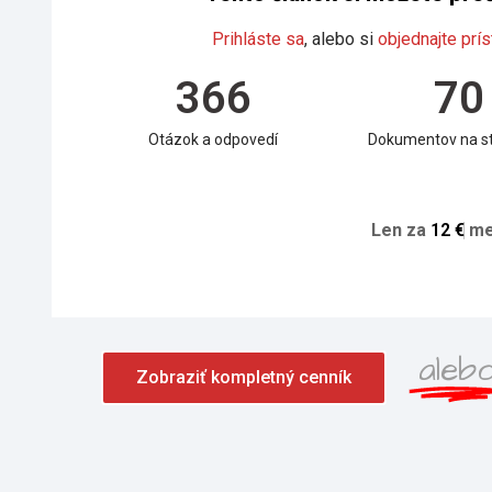
Prihláste sa
, alebo si
objednajte prís
366
70
Otázok a odpovedí
Dokumentov na st
Len za
1
2
€
me
aleb
Zobraziť kompletný cenník