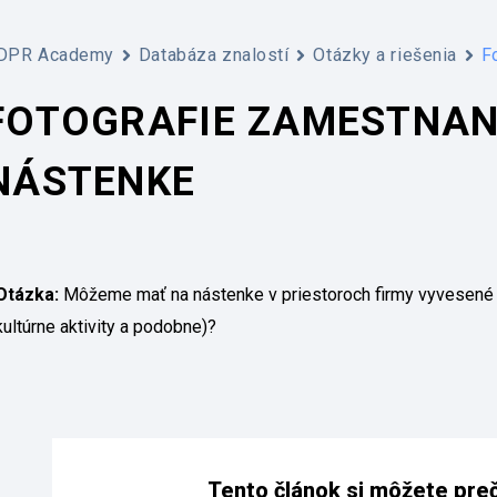
DPR Academy
Databáza znalostí
Otázky a riešenia
F
FOTOGRAFIE ZAMESTNAN
NÁSTENKE
Otázka:
Môžeme mať na nástenke v priestoroch firmy vyvesené 
kultúrne aktivity a podobne)?
Tento článok si môžete prečí