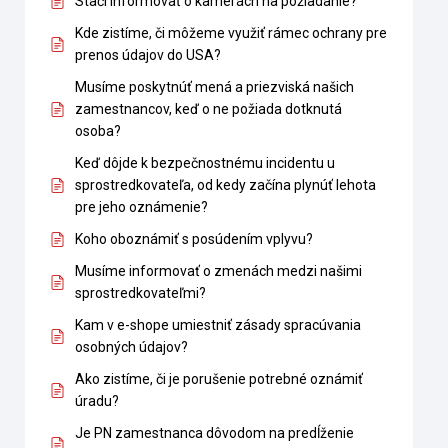
Stačí informovať o kamerách na požiadanie?
Kde zistíme, či môžeme využiť rámec ochrany pre
prenos údajov do USA?
Musíme poskytnúť mená a priezviská našich
zamestnancov, keď o ne požiada dotknutá
osoba?
Keď dôjde k bezpečnostnému incidentu u
sprostredkovateľa, od kedy začína plynúť lehota
pre jeho oznámenie?
Koho oboznámiť s posúdením vplyvu?
Musíme informovať o zmenách medzi našimi
sprostredkovateľmi?
Kam v e-shope umiestniť zásady spracúvania
osobných údajov?
Ako zistíme, či je porušenie potrebné oznámiť
úradu?
Je PN zamestnanca dôvodom na predĺženie