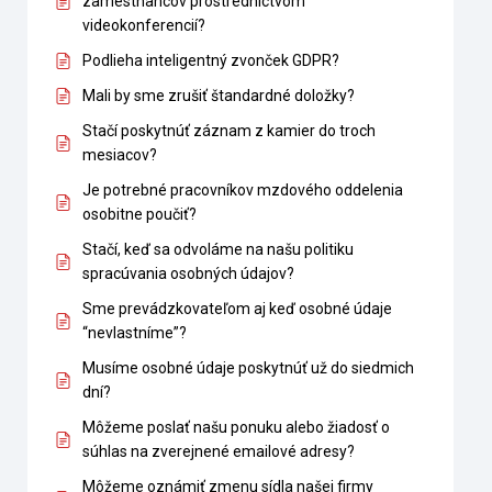
zamestnancov prostredníctvom
videokonferencií?
Podlieha inteligentný zvonček GDPR?
Mali by sme zrušiť štandardné doložky?
Stačí poskytnúť záznam z kamier do troch
mesiacov?
Je potrebné pracovníkov mzdového oddelenia
osobitne poučiť?
Stačí, keď sa odvoláme na našu politiku
spracúvania osobných údajov?
Sme prevádzkovateľom aj keď osobné údaje
“nevlastníme”?
Musíme osobné údaje poskytnúť už do siedmich
dní?
Môžeme poslať našu ponuku alebo žiadosť o
súhlas na zverejnené emailové adresy?
Môžeme oznámiť zmenu sídla našej firmy