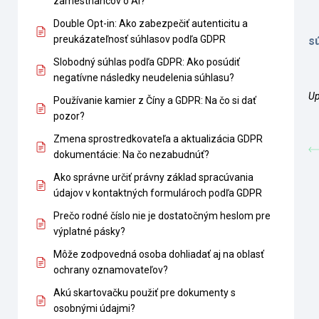
zamestnancov o AI?
Double Opt-in: Ako zabezpečiť autenticitu a
preukázateľnosť súhlasov podľa GDPR
s
Slobodný súhlas podľa GDPR: Ako posúdiť
negatívne následky neudelenia súhlasu?
Up
Používanie kamier z Číny a GDPR: Na čo si dať
pozor?
Zmena sprostredkovateľa a aktualizácia GDPR
dokumentácie: Na čo nezabudnúť?
Ako správne určiť právny základ spracúvania
údajov v kontaktných formulároch podľa GDPR
Prečo rodné číslo nie je dostatočným heslom pre
výplatné pásky?
Môže zodpovedná osoba dohliadať aj na oblasť
ochrany oznamovateľov?
Akú skartovačku použiť pre dokumenty s
osobnými údajmi?