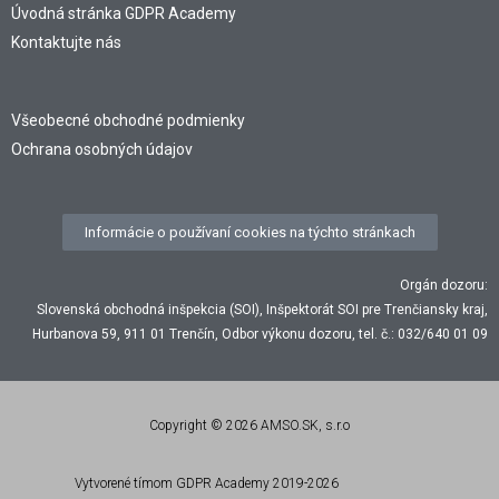
Úvodná stránka GDPR Academy
Kontaktujte nás
Všeobecné obchodné podmienky
Ochrana osobných údajov
Informácie o používaní cookies na týchto stránkach
Orgán dozoru:
Slovenská obchodná inšpekcia (SOI), Inšpektorát SOI pre Trenčiansky kraj,
Hurbanova 59, 911 01 Trenčín, Odbor výkonu dozoru, tel. č.: 032/640 01 09
Copyright © 2026 AMSO.SK, s.r.o
Vytvorené tímom GDPR Academy 2019-2026